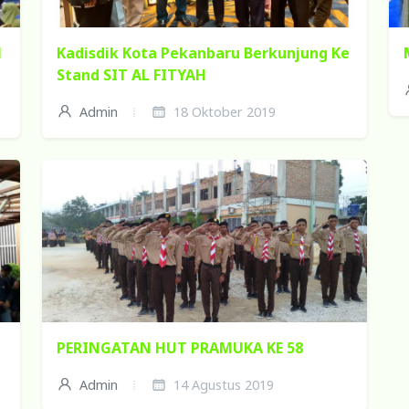
l
Kadisdik Kota Pekanbaru Berkunjung Ke
Stand SIT AL FITYAH
Admin
18 Oktober 2019
PERINGATAN HUT PRAMUKA KE 58
Admin
14 Agustus 2019