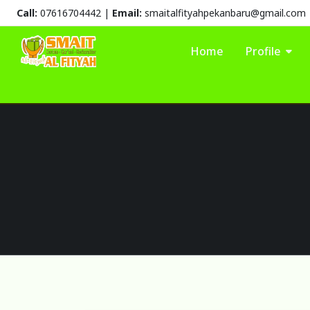
Call:
07616704442 |
Email:
smaitalfityahpekanbaru@gmail.com
Home
Profile