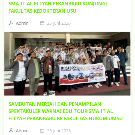
SMA IT AL FITYAH PEKANBARU KUNJUNGI
FAKULTAS KEDOKTERAN USU
Admin
25 Juni 2026
SAMBUTAN MERIAH DAN PENAMPILAN
SPEKTAKULER WARNAI EDU TOUR SMA IT AL
FITYAH PEKANBARU KE FAKULTAS HUKUM UMSU
Admin
25 Juni 2026