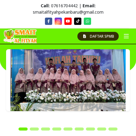
Call:
07616704442 |
Email:
smaitalfityahpekanbaru@gmail.com
DAFTAR SPMB