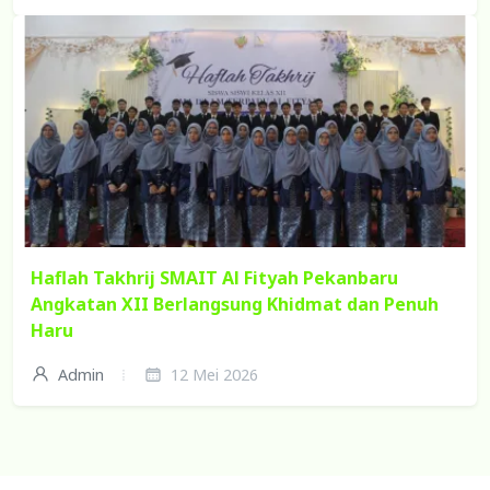
Haflah Takhrij SMAIT Al Fityah Pekanbaru
Angkatan XII Berlangsung Khidmat dan Penuh
Haru
Admin
12 Mei 2026