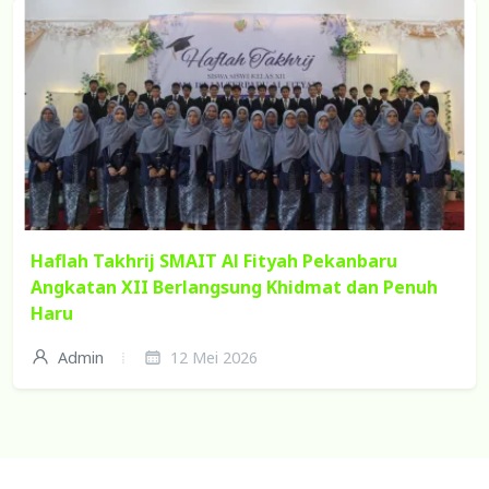
Haflah Takhrij SMAIT Al Fityah Pekanbaru
Angkatan XII Berlangsung Khidmat dan Penuh
Haru
Admin
12 Mei 2026