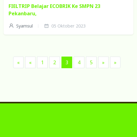
FIELTRIP Belajar ECOBRIK Ke SMPN 23
Pekanbaru,
Syamsul
05 Oktober 2023
«
«
1
2
3
4
5
»
»