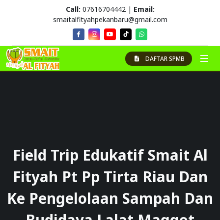
Call:
07616704442 |
Email:
smaitalfityahpekanbaru@gmail.com
DAFTAR SPMB
Field Trip Edukatif Smait Al
Fityah Pt Pp Tirta Riau Dan
Ke Pengelolaan Sampah Dan
Budidaya Lalat Maggot