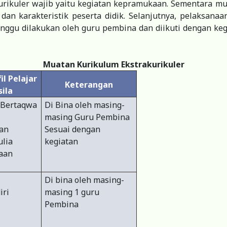
rikuler wajib yaitu kegiatan kepramukaan. Sementara m
an karakteristik peserta didik. Selanjutnya, pelaksan
inggu dilakukan oleh guru pembina dan diikuti dengan ke
Muatan Kurikulum Ekstrakurikuler
il Pelajar
Keterangan
ila
 Bertaqwa
Di Bina oleh masing-
masing Guru Pembina
an
Sesuai dengan
lia
kegiatan
aan
Di bina oleh masing-
iri
masing 1 guru
Pembina