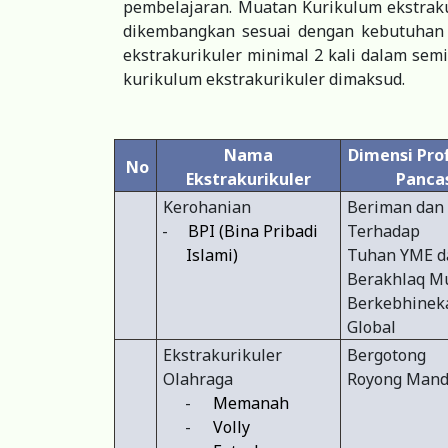
pembelajaran. Muatan Kurikulum ekstraku
dikembangkan sesuai dengan kebutuhan d
ekstrakurikuler minimal 2 kali dalam sem
kurikulum ekstrakurikuler dimaksud.
Nama
Dimensi Prof
No
Ekstrakurikuler
Pancas
Kerohanian
Beriman dan
-
BPI (Bina Pribadi
Terhadap
Islami)
Tuhan YME d
Berakhlaq Mu
Berkebhinek
Global
Ekstrakurikuler
Bergotong
Olahraga
Royong Mand
-
Memanah
-
Volly