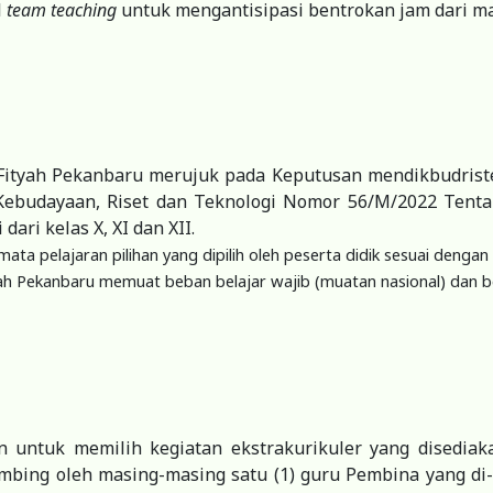
l
team teaching
untuk mengantisipasi bentrokan jam dari m
 Fityah Pekanbaru merujuk pada Keputusan mendikbudris
 Kebudayaan, Riset dan Teknologi Nomor 56/M/2022 Ten
ri kelas X, XI dan XII.
a pelajaran pilihan yang dipilih oleh peserta didik sesuai denga
ityah Pekanbaru memuat beban belajar wajib (muatan nasional) dan
 untuk memilih kegiatan ekstrakurikuler yang disediaka
imbing oleh masing-masing satu (1) guru Pembina yang di