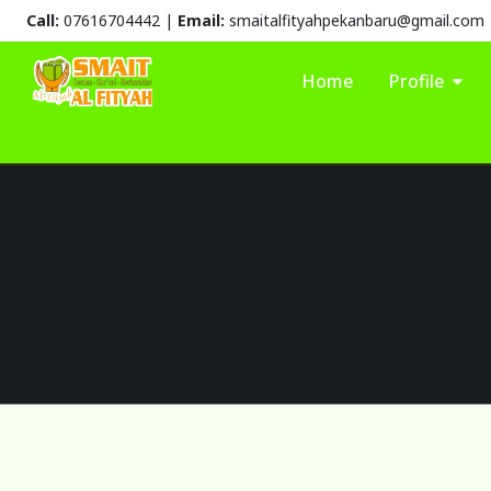
Call:
07616704442 |
Email:
smaitalfityahpekanbaru@gmail.com
Home
Profile