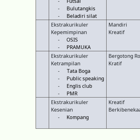
-
Futsal
-
Bulutangkis
-
Beladiri silat
Ekstrakurikuler
Mandiri
Kepemimpinan
Kreatif
-
OSIS
-
PRAMUKA
Ekstrakurikuler
Bergotong R
Ketrampilan
Kratif
-
Tata Boga
-
Public speaking
-
Englis club
-
PMR
Ekstrakurikuler
Kreatif
Kesenian
Berkibeneka
-
Kompang