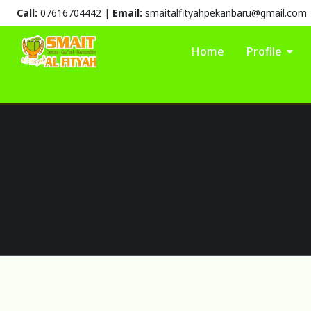
Call:
07616704442 |
Email:
smaitalfityahpekanbaru@gmail.com
Home
Profile