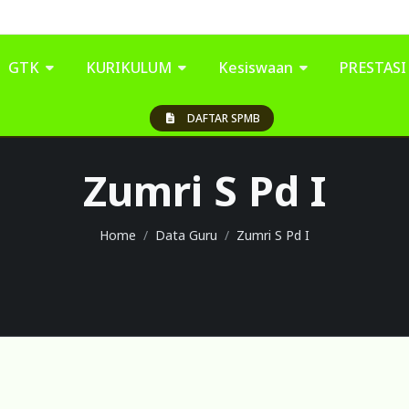
GTK
KURIKULUM
Kesiswaan
PRESTAS
DAFTAR SPMB
Zumri S Pd I
Home
Data Guru
Zumri S Pd I