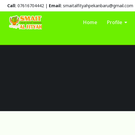
Call:
07616704442 |
Email:
smaitalfityahpekanbaru@gmail.com
Home
Profile