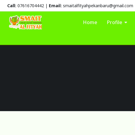
Call:
07616704442 |
Email:
smaitalfityahpekanbaru@gmail.com
Home
Profile