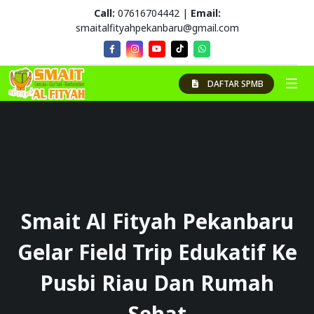
Call:
07616704442 |
Email:
smaitalfityahpekanbaru@gmail.com
DAFTAR SPMB
Smait Al Fityah Pekanbaru
Gelar Field Trip Edukatif Ke
Pusbi Riau Dan Rumah
Sehat