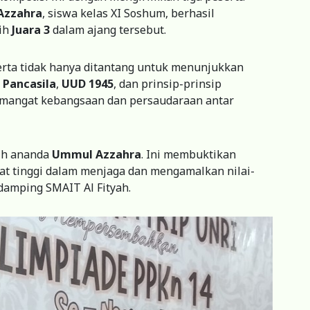
Azzahra
, siswa kelas XI Soshum, berhasil
ih
Juara 3
dalam ajang tersebut.
serta tidak hanya ditantang untuk menunjukkan
i
Pancasila
,
UUD 1945
, dan prinsip-prinsip
emangat kebangsaan dan persaudaraan antar
ih ananda
Ummul Azzahra
. Ini membuktikan
at tinggi dalam menjaga dan mengamalkan nilai-
ndamping SMAIT Al Fityah.