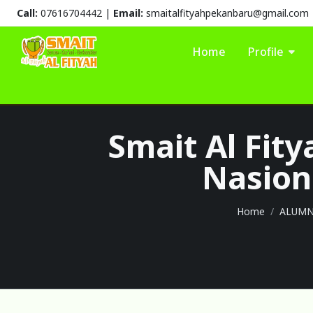
Call:
07616704442 |
Email:
smaitalfityahpekanbaru@gmail.com
Home
Profile
Smait Al Fity
Nasiona
Home
ALUMN