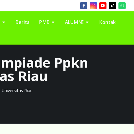
I
Berita
PMB
ALUMNI
Kontak
Olimpiade Ppkn
tas Riau
 Universitas Riau